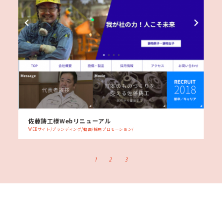
佐藤鋳工様Webリニューアル
WEBサイト/ブランディング/動画/採用プロモーション/
1
2
3