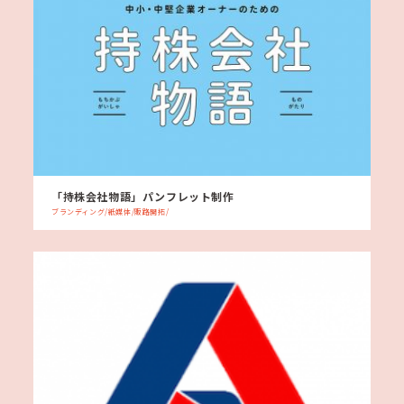
「持株会社物語」パンフレット制作
ブランディング/紙媒体/販路開拓/