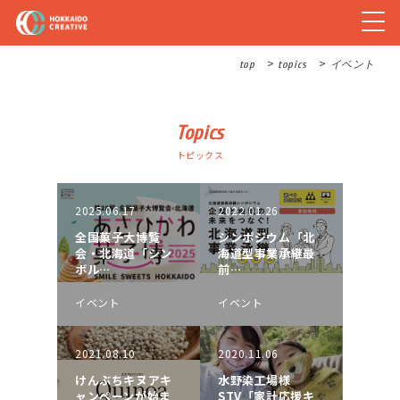
>
>
top
topics
イベント
Topics
トピックス
2025.06.17
2022.01.26
全国菓子大博覧
シンポジウム「北
会・北海道「シン
海道型事業承継最
ボル…
前…
イベント
イベント
2021.08.10
2020.11.06
けんぶちキヌアキ
水野染工場様
ャンペーンが始ま
STV「家計応援キ