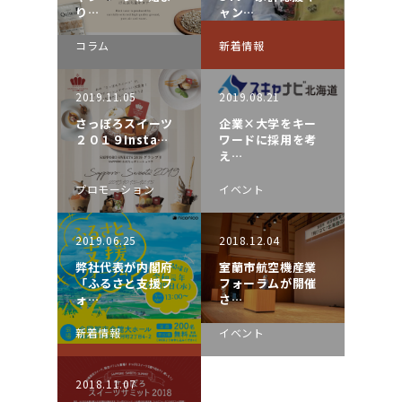
り…
ャン…
コラム
新着情報
2019.11.05
2019.08.21
さっぽろスイーツ
企業×大学をキー
２０１９Insta…
ワードに採用を考
え…
プロモーション
イベント
2019.06.25
2018.12.04
弊社代表が内閣府
室蘭市航空機産業
「ふるさと支援フ
フォーラムが開催
ォ…
さ…
新着情報
イベント
2018.11.07