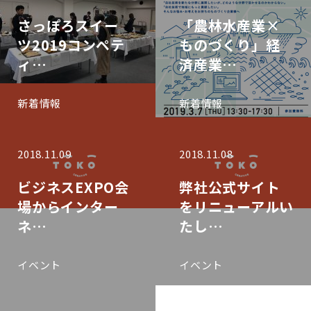
さっぽろスイー
「農林水産業×
ツ2019コンペテ
ものづくり」経
ィ…
済産業…
新着情報
新着情報
2018.11.09
2018.11.08
ビジネスEXPO会
弊社公式サイト
場からインター
をリニューアルい
ネ…
たし…
イベント
イベント