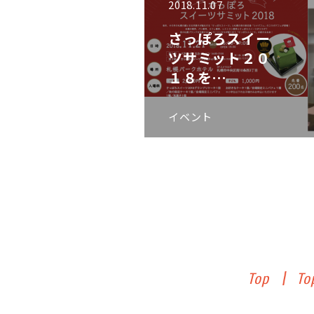
2018.11.07
さっぽろスイー
ツサミット２０
１８を…
イベント
Top
To