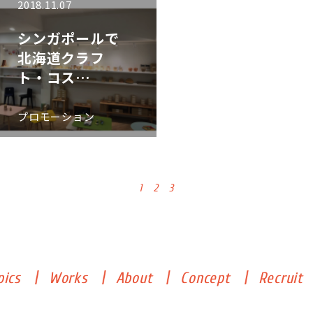
2018.11.07
シンガポールで
北海道クラフ
ト・コス…
プロモーション
1
2
3
pics
Works
About
Concept
Recruit