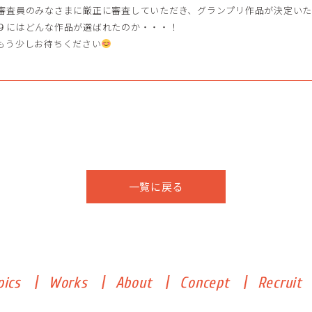
審査員のみなさまに厳正に審査していただき、グランプリ作品が決定い
９にはどんな作品が選ばれたのか・・・！
もう少しお待ちください
一覧に戻る
pics
Works
About
Concept
Recruit