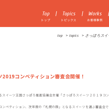
Top
Topics
Works
トップ
トピックス
お客様事例
>
>
top
topics
さっぽろスイ
2019コンペティション審査会開催！
るスイーツ王国さっぽろ推進協議会主催「さっぽろスイーツ２０１９コ
コンペティション、次年度の「札幌の顔」となるスイーツを選ぶ審査会で