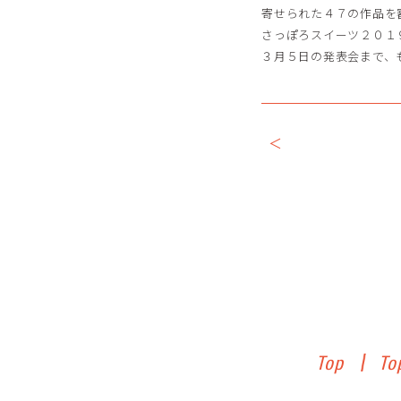
寄せられた４７の作品を
さっぽろスイーツ２０１
３月５日の発表会まで、
＜
Top
To